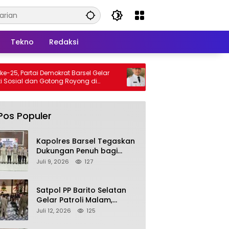
Tekno
Redaksi
emokrat Barsel Gelar
Bupati Barsel Imbau Warga Tidak
otong Royong di
Membakar Hutan dan Lahan, Wujudkan
iya
Barito Selatan Bebas Kabut Asap
Pos Populer
Kapolres Barsel Tegaskan
Dukungan Penuh bagi
Pengembangan KBPPP
Juli 9, 2026
127
Kalimantan Tengah
Satpol PP Barito Selatan
Gelar Patroli Malam,
Tindak Lanjuti Keluhan
Juli 12, 2026
125
Warga soal Balap Liar dan