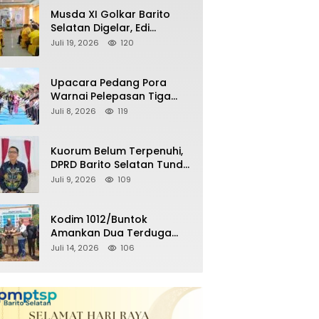
Remaja Nongkrong
Musda XI Golkar Barito
Selatan Digelar, Edi
Pratowo Targetkan
Juli 19, 2026
120
Kemenangan Partai pada
Pemilu Mendatang
Upacara Pedang Pora
Warnai Pelepasan Tiga
Perwira Polres Barito
Juli 8, 2026
119
Selatan Masuki Masa
Pensiun
Kuorum Belum Terpenuhi,
DPRD Barito Selatan Tunda
Paripurna Persetujuan
Juli 9, 2026
109
Raperda
Pertanggungjawaban
APBD 2025
Kodim 1012/Buntok
Amankan Dua Terduga
Pencuri Aset Perusahaan
Juli 14, 2026
106
Sitaan Satgas PKH, Satu
Paket Diduga Sabu Turut
Disita