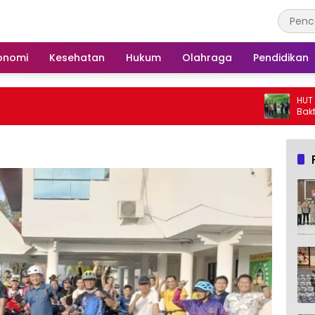
onomi
Kesehatan
Hukum
Olahraga
Pendidikan
HUT ke-25, Partai D
Bakti Sosial dan G
Langgar Nurul Ashf